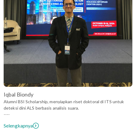
Iqbal Biondy
Alumni BSI Scholarship, menyiapkan riset doktoral di ITS untuk
deteksi dini ALS berbasis analisis suara.
----
Selengkapnya